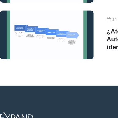
24
¿At
Aut
ide