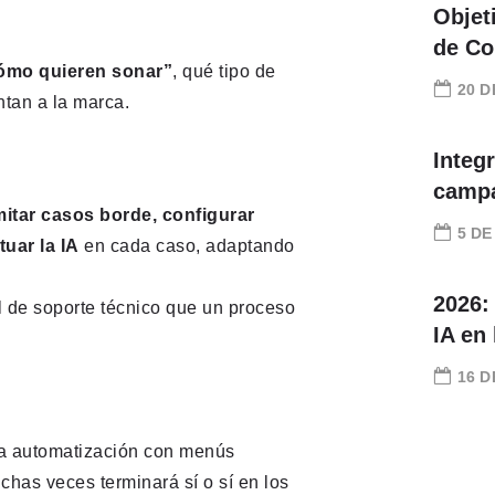
Objet
de Co
ómo quieren sonar”
, qué tipo de
20 D
ntan a la marca.
Integ
camp
mitar casos borde, configurar
5 DE
uar la IA
en cada caso, adaptando
2026:
l de soporte técnico que un proceso
IA en
16 D
n la automatización con menús
has veces terminará sí o sí en los