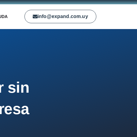
info@expand.com.uy
UDA
 sin
presa