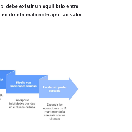
no;
debe existir un equilibrio entre
enen donde realmente aportan valor
.