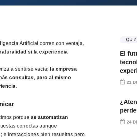
QUIZ
gencia Artificial corren con ventaja,
aturalidad si la experiencia
El fu
tecnol
nza a sentirse vacía;
la empresa
exper
más consultas, pero al mismo
21 D
riencia
.
¿Aten
nicar
perde
ptimos porque
se automatizan
24 D
puestas correctas aunque
z; e interacciones bien resueltas pero